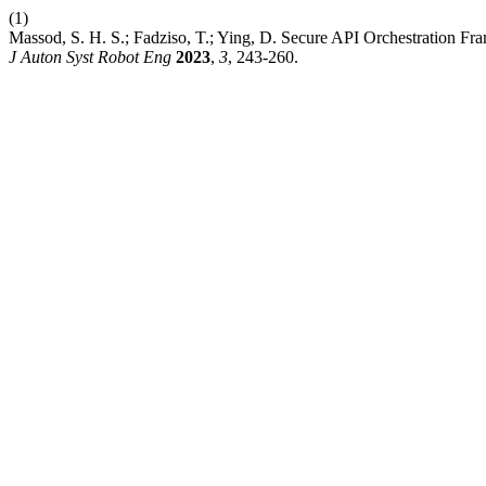
(1)
Massod, S. H. S.; Fadziso, T.; Ying, D. Secure API Orchestration F
J Auton Syst Robot Eng
2023
,
3
, 243-260.